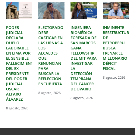
PODER
ELECTORADO
INGENIERA
INMINENTE
JUDICIAL
DEBE
BIOMÉDICA
REESTRUCTURAC
DECLARA
CASTIGAR EN
EGRESADA DE
DE
DUELO
LAS URNAS A
SAN MARCOS
PETROPERÚ
LABORABLE
LOS
GANA
BUSCA
EN LIMA POR
ALCALDES
FELLOWSHIP
FRENAR EL
EL SENSIBLE
QUE
DEL MIT PARA
MILLONARIO
FALLECIMIENTO
RENUNCIAN
INVESTIGAR
DÉFICIT
DEL EX
PARA
LA
FISCAL
PRESIDENTE
BUSCAR LA
DETECCIÓN
8 agosto, 2026
DEL PODER
REELECCIÓN
TEMPRANA
JUDICIAL
ENCUBIERTA
DEL CÁNCER
OSCAR
DE OVARIO
8 agosto, 2026
ALFARO
8 agosto, 2026
ÁLVAREZ
8 agosto, 2026