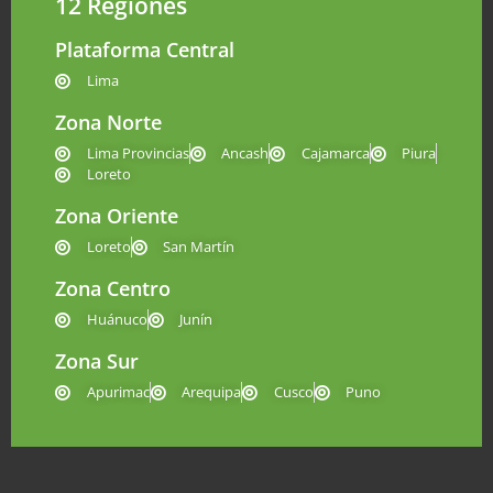
12 Regiones
Plataforma Central
Lima
Zona Norte
Lima Provincias
Ancash
Cajamarca
Piura
Loreto
Zona Oriente
Loreto
San Martín
Zona Centro
Huánuco
Junín
Zona Sur
Apurimac
Arequipa
Cusco
Puno