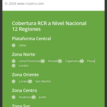
© 2026 www.rcrperu.com
Cobertura RCR a Nivel Nacional
12 Regiones
Plataforma Central
Lima
Zona Norte
Lima Provincias
Ancash
Cajamarca
Piura
Loreto
Zona Oriente
Loreto
San Martín
Zona Centro
Huánuco
Junín
Zona Sur