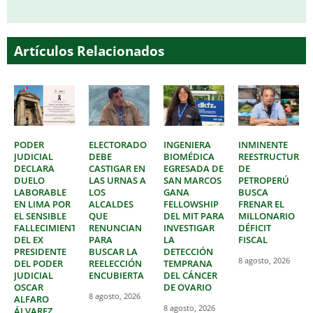
Artículos Relacionados
PODER
ELECTORADO
INGENIERA
INMINENTE
JUDICIAL
DEBE
BIOMÉDICA
REESTRUCTURAC
DECLARA
CASTIGAR EN
EGRESADA DE
DE
DUELO
LAS URNAS A
SAN MARCOS
PETROPERÚ
LABORABLE
LOS
GANA
BUSCA
EN LIMA POR
ALCALDES
FELLOWSHIP
FRENAR EL
EL SENSIBLE
QUE
DEL MIT PARA
MILLONARIO
FALLECIMIENTO
RENUNCIAN
INVESTIGAR
DÉFICIT
DEL EX
PARA
LA
FISCAL
PRESIDENTE
BUSCAR LA
DETECCIÓN
8 agosto, 2026
DEL PODER
REELECCIÓN
TEMPRANA
JUDICIAL
ENCUBIERTA
DEL CÁNCER
OSCAR
DE OVARIO
8 agosto, 2026
ALFARO
8 agosto, 2026
ÁLVAREZ