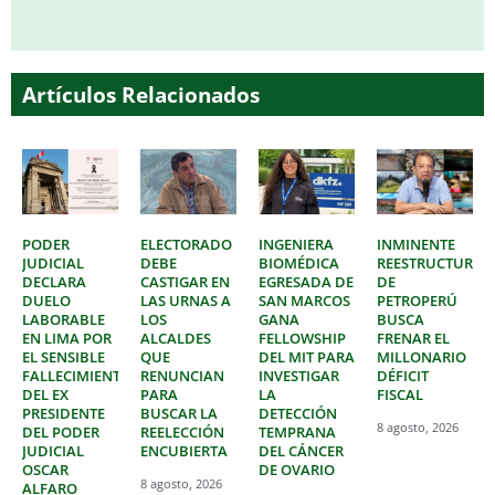
Artículos Relacionados
PODER
ELECTORADO
INGENIERA
INMINENTE
JUDICIAL
DEBE
BIOMÉDICA
REESTRUCTURAC
DECLARA
CASTIGAR EN
EGRESADA DE
DE
DUELO
LAS URNAS A
SAN MARCOS
PETROPERÚ
LABORABLE
LOS
GANA
BUSCA
EN LIMA POR
ALCALDES
FELLOWSHIP
FRENAR EL
EL SENSIBLE
QUE
DEL MIT PARA
MILLONARIO
FALLECIMIENTO
RENUNCIAN
INVESTIGAR
DÉFICIT
DEL EX
PARA
LA
FISCAL
PRESIDENTE
BUSCAR LA
DETECCIÓN
8 agosto, 2026
DEL PODER
REELECCIÓN
TEMPRANA
JUDICIAL
ENCUBIERTA
DEL CÁNCER
OSCAR
DE OVARIO
8 agosto, 2026
ALFARO