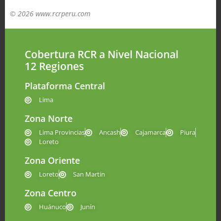
© 2026 www.rcrperu.com
Cobertura RCR a Nivel Nacional
12 Regiones
Plataforma Central
Lima
Zona Norte
Lima Provincias
Ancash
Cajamarca
Piura
Loreto
Zona Oriente
Loreto
San Martín
Zona Centro
Huánuco
Junín