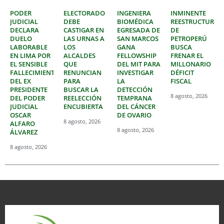
PODER
ELECTORADO
INGENIERA
INMINENTE
JUDICIAL
DEBE
BIOMÉDICA
REESTRUCTURAC
DECLARA
CASTIGAR EN
EGRESADA DE
DE
DUELO
LAS URNAS A
SAN MARCOS
PETROPERÚ
LABORABLE
LOS
GANA
BUSCA
EN LIMA POR
ALCALDES
FELLOWSHIP
FRENAR EL
EL SENSIBLE
QUE
DEL MIT PARA
MILLONARIO
FALLECIMIENTO
RENUNCIAN
INVESTIGAR
DÉFICIT
DEL EX
PARA
LA
FISCAL
PRESIDENTE
BUSCAR LA
DETECCIÓN
8 agosto, 2026
DEL PODER
REELECCIÓN
TEMPRANA
JUDICIAL
ENCUBIERTA
DEL CÁNCER
OSCAR
DE OVARIO
8 agosto, 2026
ALFARO
8 agosto, 2026
ÁLVAREZ
8 agosto, 2026