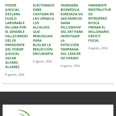
PODER
ELECTORADO
INGENIERA
INMINENTE
JUDICIAL
DEBE
BIOMÉDICA
REESTRUCTURAC
DECLARA
CASTIGAR EN
EGRESADA DE
DE
DUELO
LAS URNAS A
SAN MARCOS
PETROPERÚ
LABORABLE
LOS
GANA
BUSCA
EN LIMA POR
ALCALDES
FELLOWSHIP
FRENAR EL
EL SENSIBLE
QUE
DEL MIT PARA
MILLONARIO
FALLECIMIENTO
RENUNCIAN
INVESTIGAR
DÉFICIT
DEL EX
PARA
LA
FISCAL
PRESIDENTE
BUSCAR LA
DETECCIÓN
8 agosto, 2026
DEL PODER
REELECCIÓN
TEMPRANA
JUDICIAL
ENCUBIERTA
DEL CÁNCER
OSCAR
DE OVARIO
8 agosto, 2026
ALFARO
8 agosto, 2026
ÁLVAREZ
8 agosto, 2026