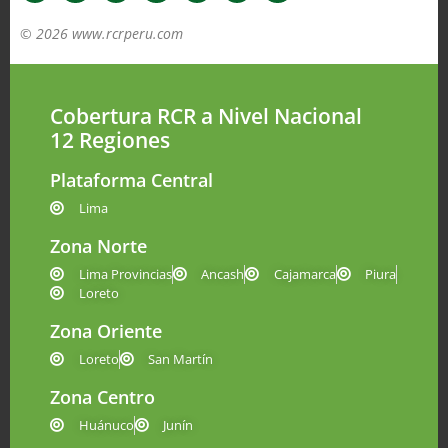
© 2026 www.rcrperu.com
Cobertura RCR a Nivel Nacional
12 Regiones
Plataforma Central
Lima
Zona Norte
Lima Provincias
Ancash
Cajamarca
Piura
Loreto
Zona Oriente
Loreto
San Martín
Zona Centro
Huánuco
Junín