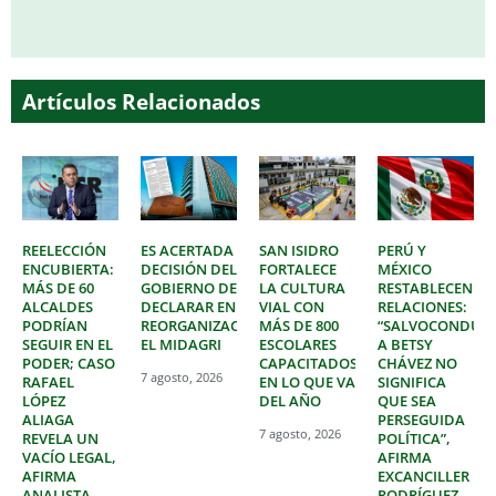
Artículos Relacionados
REELECCIÓN
ES ACERTADA
SAN ISIDRO
PERÚ Y
ENCUBIERTA:
DECISIÓN DEL
FORTALECE
MÉXICO
MÁS DE 60
GOBIERNO DE
LA CULTURA
RESTABLECEN
ALCALDES
DECLARAR EN
VIAL CON
RELACIONES:
PODRÍAN
REORGANIZACIÓN
MÁS DE 800
“SALVOCONDUC
SEGUIR EN EL
EL MIDAGRI
ESCOLARES
A BETSY
PODER; CASO
CAPACITADOS
CHÁVEZ NO
7 agosto, 2026
RAFAEL
EN LO QUE VA
SIGNIFICA
LÓPEZ
DEL AÑO
QUE SEA
ALIAGA
PERSEGUIDA
7 agosto, 2026
REVELA UN
POLÍTICA”,
VACÍO LEGAL,
AFIRMA
AFIRMA
EXCANCILLER
ANALISTA
RODRÍGUEZ