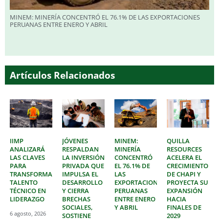
MINEM: MINERÍA CONCENTRÓ EL 76.1% DE LAS EXPORTACIONES
PERUANAS ENTRE ENERO Y ABRIL
Artículos Relacionados
IIMP
JÓVENES
MINEM:
QUILLA
ANALIZARÁ
RESPALDAN
MINERÍA
RESOURCES
LAS CLAVES
LA INVERSIÓN
CONCENTRÓ
ACELERA EL
PARA
PRIVADA QUE
EL 76.1% DE
CRECIMIENTO
TRANSFORMAR
IMPULSA EL
LAS
DE CHAPI Y
TALENTO
DESARROLLO
EXPORTACIONES
PROYECTA SU
TÉCNICO EN
Y CIERRA
PERUANAS
EXPANSIÓN
LIDERAZGO
BRECHAS
ENTRE ENERO
HACIA
SOCIALES,
Y ABRIL
FINALES DE
6 agosto, 2026
SOSTIENE
2029