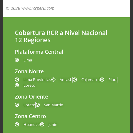
© 2026 www.rcrperu.com
Cobertura RCR a Nivel Nacional
12 Regiones
Plataforma Central
Lima
Zona Norte
Lima Provincias
Ancash
Cajamarca
Piura
Loreto
Zona Oriente
Loreto
San Martín
Zona Centro
Huánuco
Junín