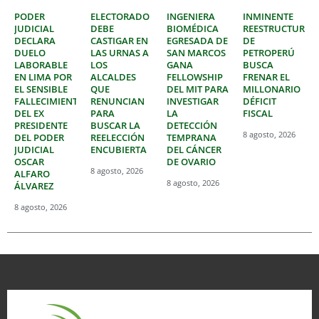
PODER
ELECTORADO
INGENIERA
INMINENTE
JUDICIAL
DEBE
BIOMÉDICA
REESTRUCTURAC
DECLARA
CASTIGAR EN
EGRESADA DE
DE
DUELO
LAS URNAS A
SAN MARCOS
PETROPERÚ
LABORABLE
LOS
GANA
BUSCA
EN LIMA POR
ALCALDES
FELLOWSHIP
FRENAR EL
EL SENSIBLE
QUE
DEL MIT PARA
MILLONARIO
FALLECIMIENTO
RENUNCIAN
INVESTIGAR
DÉFICIT
DEL EX
PARA
LA
FISCAL
PRESIDENTE
BUSCAR LA
DETECCIÓN
8 agosto, 2026
DEL PODER
REELECCIÓN
TEMPRANA
JUDICIAL
ENCUBIERTA
DEL CÁNCER
OSCAR
DE OVARIO
8 agosto, 2026
ALFARO
8 agosto, 2026
ÁLVAREZ
8 agosto, 2026