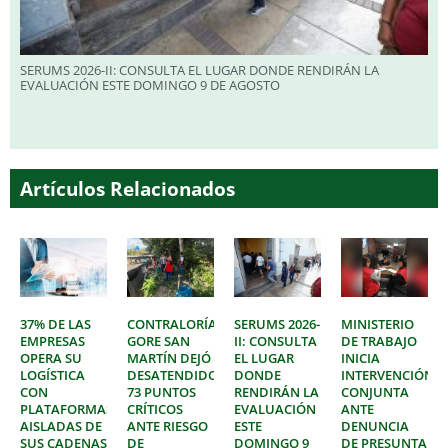
SERUMS 2026-II: CONSULTA EL LUGAR DONDE RENDIRÁN LA
EVALUACIÓN ESTE DOMINGO 9 DE AGOSTO
Artículos Relacionados
37% DE LAS
CONTRALORÍA:
SERUMS 2026-
MINISTERIO
EMPRESAS
GORE SAN
II: CONSULTA
DE TRABAJO
OPERA SU
MARTÍN DEJÓ
EL LUGAR
INICIA
LOGÍSTICA
DESATENDIDOS
DONDE
INTERVENCIÓN
CON
73 PUNTOS
RENDIRÁN LA
CONJUNTA
PLATAFORMAS
CRÍTICOS
EVALUACIÓN
ANTE
AISLADAS DE
ANTE RIESGO
ESTE
DENUNCIA
SUS CADENAS
DE
DOMINGO 9
DE PRESUNTA