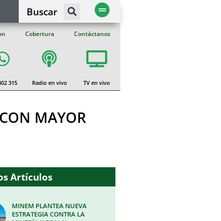
Buscar
on
Cobertura
Contáctanos
402 315
Radio en vivo
TV en vivo
A CON MAYOR
s Artículos
MINEM PLANTEA NUEVA
ESTRATEGIA CONTRA LA