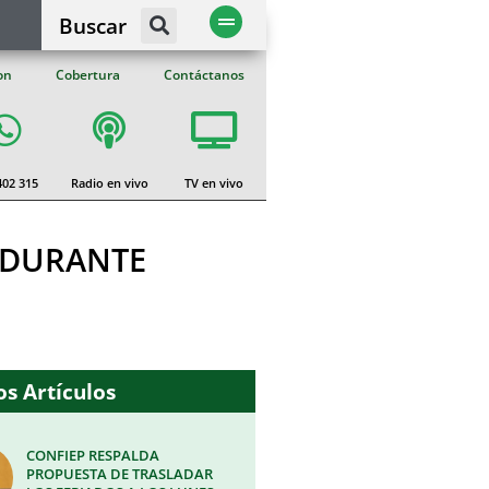
Buscar
on
Cobertura
Contáctanos
402 315
Radio en vivo
TV en vivo
 DURANTE
s Artículos
CONFIEP RESPALDA
PROPUESTA DE TRASLADAR