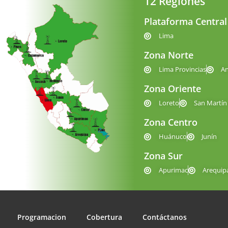
12 Regiones
Plataforma Central
Lima
Zona Norte
Lima Provincias
A
Zona Oriente
Loreto
San Martín
Zona Centro
Huánuco
Junín
Zona Sur
Apurimac
Arequip
Programacion
Cobertura
Contáctanos