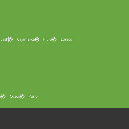
ncash
Cajamarca
Piura
Loreto
a
Cusco
Puno