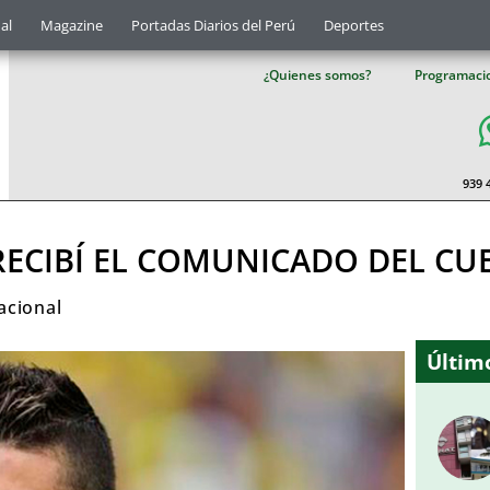
al
Magazine
Portadas Diarios del Perú
Deportes
¿Quienes somos?
Programaci
939 
RECIBÍ EL COMUNICADO DEL CU
acional
Último