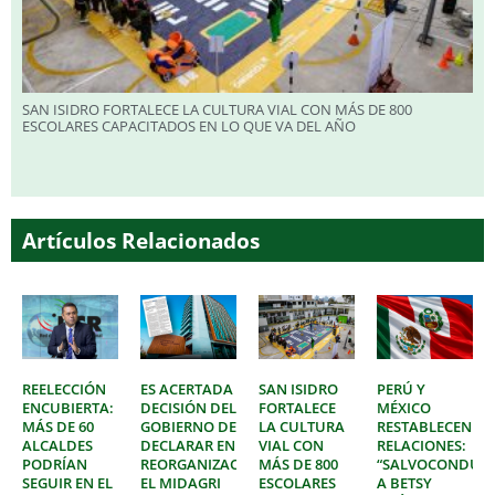
SAN ISIDRO FORTALECE LA CULTURA VIAL CON MÁS DE 800
ESCOLARES CAPACITADOS EN LO QUE VA DEL AÑO
Artículos Relacionados
REELECCIÓN
ES ACERTADA
SAN ISIDRO
PERÚ Y
ENCUBIERTA:
DECISIÓN DEL
FORTALECE
MÉXICO
MÁS DE 60
GOBIERNO DE
LA CULTURA
RESTABLECEN
ALCALDES
DECLARAR EN
VIAL CON
RELACIONES:
PODRÍAN
REORGANIZACIÓN
MÁS DE 800
“SALVOCONDUC
SEGUIR EN EL
EL MIDAGRI
ESCOLARES
A BETSY