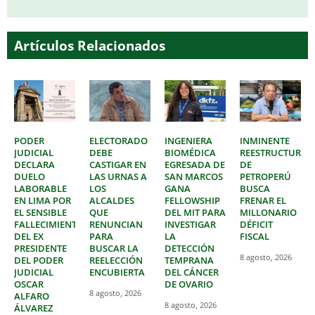
Artículos Relacionados
PODER
ELECTORADO
INGENIERA
INMINENTE
JUDICIAL
DEBE
BIOMÉDICA
REESTRUCTURAC
DECLARA
CASTIGAR EN
EGRESADA DE
DE
DUELO
LAS URNAS A
SAN MARCOS
PETROPERÚ
LABORABLE
LOS
GANA
BUSCA
EN LIMA POR
ALCALDES
FELLOWSHIP
FRENAR EL
EL SENSIBLE
QUE
DEL MIT PARA
MILLONARIO
FALLECIMIENTO
RENUNCIAN
INVESTIGAR
DÉFICIT
DEL EX
PARA
LA
FISCAL
PRESIDENTE
BUSCAR LA
DETECCIÓN
8 agosto, 2026
DEL PODER
REELECCIÓN
TEMPRANA
JUDICIAL
ENCUBIERTA
DEL CÁNCER
OSCAR
DE OVARIO
8 agosto, 2026
ALFARO
8 agosto, 2026
ÁLVAREZ