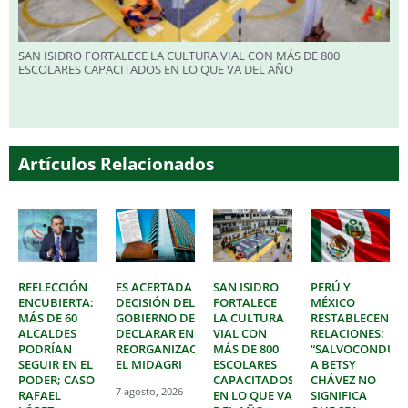
SAN ISIDRO FORTALECE LA CULTURA VIAL CON MÁS DE 800
ESCOLARES CAPACITADOS EN LO QUE VA DEL AÑO
Artículos Relacionados
REELECCIÓN
ES ACERTADA
SAN ISIDRO
PERÚ Y
ENCUBIERTA:
DECISIÓN DEL
FORTALECE
MÉXICO
MÁS DE 60
GOBIERNO DE
LA CULTURA
RESTABLECEN
ALCALDES
DECLARAR EN
VIAL CON
RELACIONES:
PODRÍAN
REORGANIZACIÓN
MÁS DE 800
“SALVOCONDUC
SEGUIR EN EL
EL MIDAGRI
ESCOLARES
A BETSY
PODER; CASO
CAPACITADOS
CHÁVEZ NO
7 agosto, 2026
RAFAEL
EN LO QUE VA
SIGNIFICA