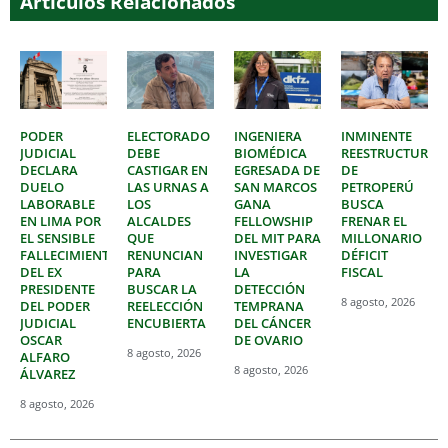
Artículos Relacionados
PODER
ELECTORADO
INGENIERA
INMINENTE
JUDICIAL
DEBE
BIOMÉDICA
REESTRUCTURAC
DECLARA
CASTIGAR EN
EGRESADA DE
DE
DUELO
LAS URNAS A
SAN MARCOS
PETROPERÚ
LABORABLE
LOS
GANA
BUSCA
EN LIMA POR
ALCALDES
FELLOWSHIP
FRENAR EL
EL SENSIBLE
QUE
DEL MIT PARA
MILLONARIO
FALLECIMIENTO
RENUNCIAN
INVESTIGAR
DÉFICIT
DEL EX
PARA
LA
FISCAL
PRESIDENTE
BUSCAR LA
DETECCIÓN
8 agosto, 2026
DEL PODER
REELECCIÓN
TEMPRANA
JUDICIAL
ENCUBIERTA
DEL CÁNCER
OSCAR
DE OVARIO
8 agosto, 2026
ALFARO
8 agosto, 2026
ÁLVAREZ
8 agosto, 2026