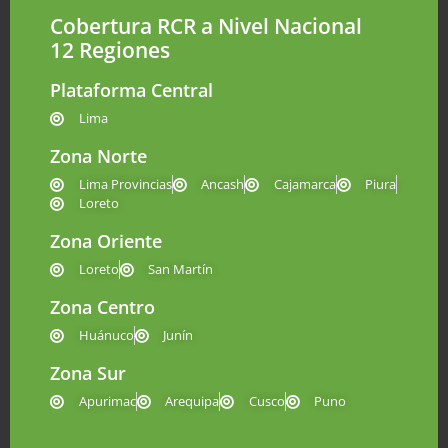
Cobertura RCR a Nivel Nacional
12 Regiones
Plataforma Central
Lima
Zona Norte
Lima Provincias
Ancash
Cajamarca
Piura
Loreto
Zona Oriente
Loreto
San Martín
Zona Centro
Huánuco
Junín
Zona Sur
Apurimac
Arequipa
Cusco
Puno