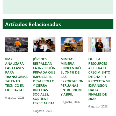
Artículos Relacionados
IIMP
JÓVENES
MINEM:
QUILLA
ANALIZARÁ
RESPALDAN
MINERÍA
RESOURCES
LAS CLAVES
LA INVERSIÓN
CONCENTRÓ
ACELERA EL
PARA
PRIVADA QUE
EL 76.1% DE
CRECIMIENTO
TRANSFORMAR
IMPULSA EL
LAS
DE CHAPI Y
TALENTO
DESARROLLO
EXPORTACIONES
PROYECTA SU
TÉCNICO EN
Y CIERRA
PERUANAS
EXPANSIÓN
LIDERAZGO
BRECHAS
ENTRE ENERO
HACIA
SOCIALES,
Y ABRIL
FINALES DE
6 agosto, 2026
SOSTIENE
2029
6 agosto, 2026
ESPECIALISTA
6 agosto, 2026
6 agosto, 2026