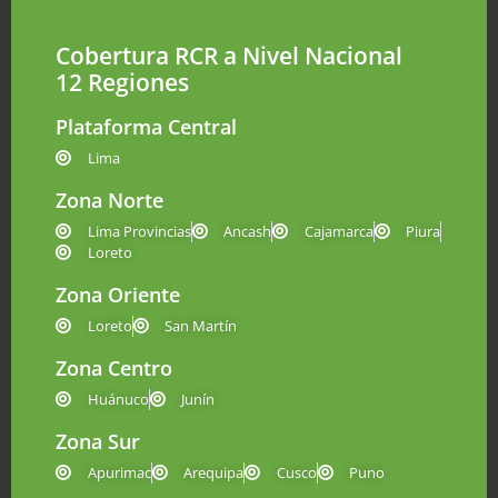
Cobertura RCR a Nivel Nacional
12 Regiones
Plataforma Central
Lima
Zona Norte
Lima Provincias
Ancash
Cajamarca
Piura
Loreto
Zona Oriente
Loreto
San Martín
Zona Centro
Huánuco
Junín
Zona Sur
Apurimac
Arequipa
Cusco
Puno