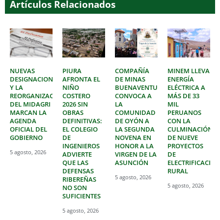
Artículos Relacionados
NUEVAS
PIURA
COMPAÑÍA
MINEM LLEVA
DESIGNACIONES
AFRONTA EL
DE MINAS
ENERGÍA
Y LA
NIÑO
BUENAVENTURA
ELÉCTRICA A
REORGANIZACIÓN
COSTERO
CONVOCA A
MÁS DE 33
DEL MIDAGRI
2026 SIN
LA
MIL
MARCAN LA
OBRAS
COMUNIDAD
PERUANOS
AGENDA
DEFINITIVAS:
DE OYÓN A
CON LA
OFICIAL DEL
EL COLEGIO
LA SEGUNDA
CULMINACIÓN
GOBIERNO
DE
NOVENA EN
DE NUEVE
INGENIEROS
HONOR A LA
PROYECTOS
5 agosto, 2026
ADVIERTE
VIRGEN DE LA
DE
QUE LAS
ASUNCIÓN
ELECTRIFICACIÓ
DEFENSAS
RURAL
5 agosto, 2026
RIBEREÑAS
5 agosto, 2026
NO SON
SUFICIENTES
5 agosto, 2026