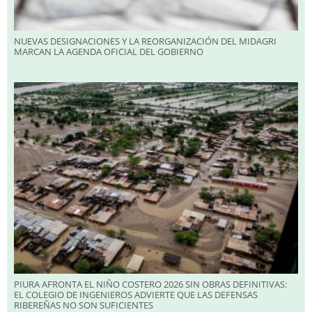
NUEVAS DESIGNACIONES Y LA REORGANIZACIÓN DEL MIDAGRI
MARCAN LA AGENDA OFICIAL DEL GOBIERNO
PIURA AFRONTA EL NIÑO COSTERO 2026 SIN OBRAS DEFINITIVAS:
EL COLEGIO DE INGENIEROS ADVIERTE QUE LAS DEFENSAS
RIBEREÑAS NO SON SUFICIENTES