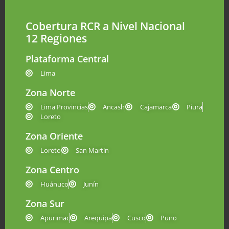
Cobertura RCR a Nivel Nacional
12 Regiones
Plataforma Central
Lima
Zona Norte
Lima Provincias
Ancash
Cajamarca
Piura
Loreto
Zona Oriente
Loreto
San Martín
Zona Centro
Huánuco
Junín
Zona Sur
Apurimac
Arequipa
Cusco
Puno