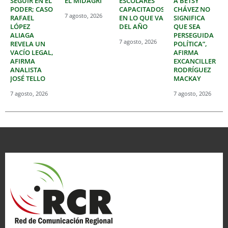
SEGUIR EN EL
EL MIDAGRI
ESCOLARES
A BETSY
PODER; CASO
CAPACITADOS
CHÁVEZ NO
7 agosto, 2026
RAFAEL
EN LO QUE VA
SIGNIFICA
LÓPEZ
DEL AÑO
QUE SEA
ALIAGA
PERSEGUIDA
7 agosto, 2026
REVELA UN
POLÍTICA”,
VACÍO LEGAL,
AFIRMA
AFIRMA
EXCANCILLER
ANALISTA
RODRÍGUEZ
JOSÉ TELLO
MACKAY
7 agosto, 2026
7 agosto, 2026