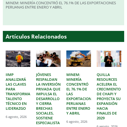
MINEM: MINERÍA CONCENTRÓ EL 76.1% DE LAS EXPORTACIONES
PERUANAS ENTRE ENERO Y ABRIL
Artículos Relacionados
IIMP
JÓVENES
MINEM:
QUILLA
ANALIZARÁ
RESPALDAN
MINERÍA
RESOURCES
LAS CLAVES
LA INVERSIÓN
CONCENTRÓ
ACELERA EL
PARA
PRIVADA QUE
EL 76.1% DE
CRECIMIENTO
TRANSFORMAR
IMPULSA EL
LAS
DE CHAPI Y
TALENTO
DESARROLLO
EXPORTACIONES
PROYECTA SU
TÉCNICO EN
Y CIERRA
PERUANAS
EXPANSIÓN
LIDERAZGO
BRECHAS
ENTRE ENERO
HACIA
SOCIALES,
Y ABRIL
FINALES DE
6 agosto, 2026
SOSTIENE
2029
6 agosto, 2026
ESPECIALISTA
6 agosto, 2026