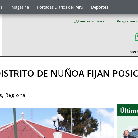
al
Magazine
Portadas Diarios del Perú
Deportes
¿Quienes somos?
Programaci
939 
ISTRITO DE NUÑOA FIJAN POSI
s
,
Regional
Último