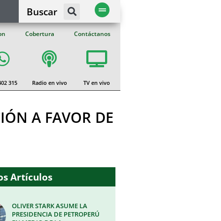
Buscar
on
Cobertura
Contáctanos
402 315
Radio en vivo
TV en vivo
CIÓN A FAVOR DE
s Artículos
OLIVER STARK ASUME LA
PRESIDENCIA DE PETROPERÚ