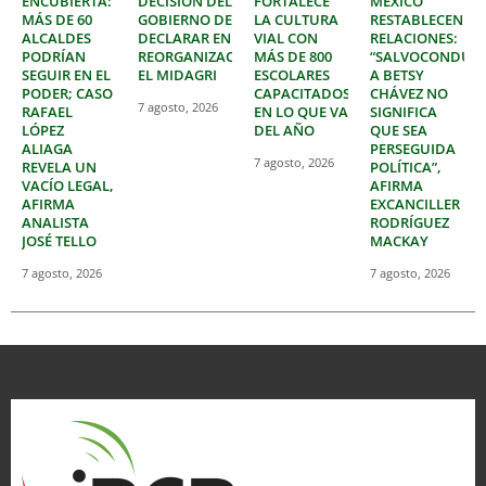
ENCUBIERTA:
DECISIÓN DEL
FORTALECE
MÉXICO
MÁS DE 60
GOBIERNO DE
LA CULTURA
RESTABLECEN
ALCALDES
DECLARAR EN
VIAL CON
RELACIONES:
PODRÍAN
REORGANIZACIÓN
MÁS DE 800
“SALVOCONDUC
SEGUIR EN EL
EL MIDAGRI
ESCOLARES
A BETSY
PODER; CASO
CAPACITADOS
CHÁVEZ NO
7 agosto, 2026
RAFAEL
EN LO QUE VA
SIGNIFICA
LÓPEZ
DEL AÑO
QUE SEA
ALIAGA
PERSEGUIDA
7 agosto, 2026
REVELA UN
POLÍTICA”,
VACÍO LEGAL,
AFIRMA
AFIRMA
EXCANCILLER
ANALISTA
RODRÍGUEZ
JOSÉ TELLO
MACKAY
7 agosto, 2026
7 agosto, 2026