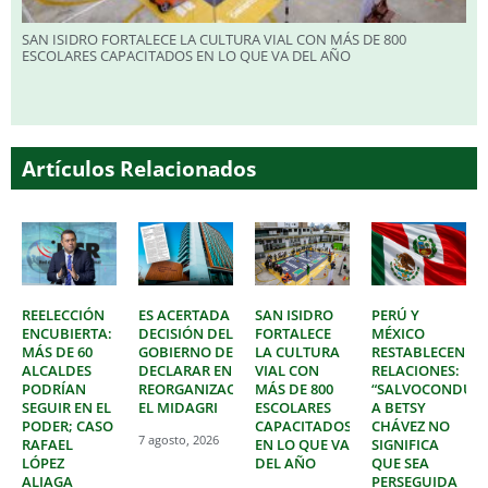
SAN ISIDRO FORTALECE LA CULTURA VIAL CON MÁS DE 800
ESCOLARES CAPACITADOS EN LO QUE VA DEL AÑO
Artículos Relacionados
REELECCIÓN
ES ACERTADA
SAN ISIDRO
PERÚ Y
ENCUBIERTA:
DECISIÓN DEL
FORTALECE
MÉXICO
MÁS DE 60
GOBIERNO DE
LA CULTURA
RESTABLECEN
ALCALDES
DECLARAR EN
VIAL CON
RELACIONES:
PODRÍAN
REORGANIZACIÓN
MÁS DE 800
“SALVOCONDUC
SEGUIR EN EL
EL MIDAGRI
ESCOLARES
A BETSY
PODER; CASO
CAPACITADOS
CHÁVEZ NO
7 agosto, 2026
RAFAEL
EN LO QUE VA
SIGNIFICA
LÓPEZ
DEL AÑO
QUE SEA
ALIAGA
PERSEGUIDA