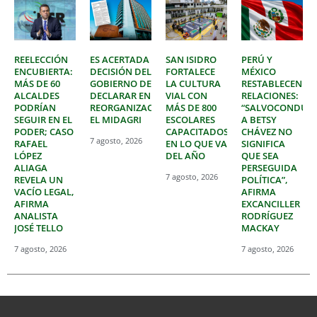
REELECCIÓN
ES ACERTADA
SAN ISIDRO
PERÚ Y
ENCUBIERTA:
DECISIÓN DEL
FORTALECE
MÉXICO
MÁS DE 60
GOBIERNO DE
LA CULTURA
RESTABLECEN
ALCALDES
DECLARAR EN
VIAL CON
RELACIONES:
PODRÍAN
REORGANIZACIÓN
MÁS DE 800
“SALVOCONDUC
SEGUIR EN EL
EL MIDAGRI
ESCOLARES
A BETSY
PODER; CASO
CAPACITADOS
CHÁVEZ NO
7 agosto, 2026
RAFAEL
EN LO QUE VA
SIGNIFICA
LÓPEZ
DEL AÑO
QUE SEA
ALIAGA
PERSEGUIDA
7 agosto, 2026
REVELA UN
POLÍTICA”,
VACÍO LEGAL,
AFIRMA
AFIRMA
EXCANCILLER
ANALISTA
RODRÍGUEZ
JOSÉ TELLO
MACKAY
7 agosto, 2026
7 agosto, 2026