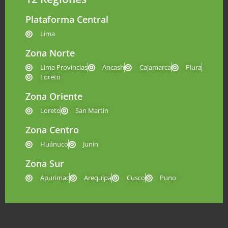
Plataforma Central
Lima
Zona Norte
Lima Provincias
Ancash
Cajamarca
Piura
Loreto
Zona Oriente
Loreto
San Martín
Zona Centro
Huánuco
Junín
Zona Sur
Apurimac
Arequipa
Cusco
Puno