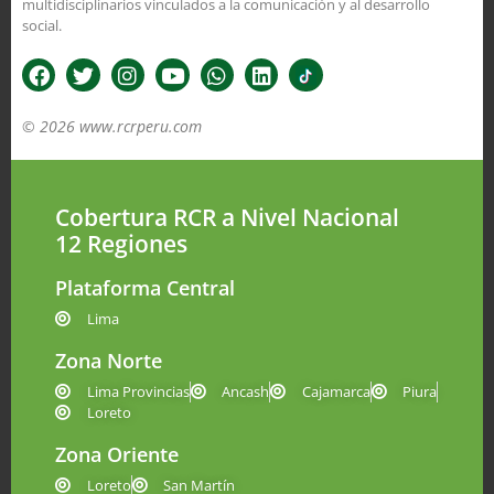
multidisciplinarios vinculados a la comunicación y al desarrollo
social.
© 2026 www.rcrperu.com
Cobertura RCR a Nivel Nacional
12 Regiones
Plataforma Central
Lima
Zona Norte
Lima Provincias
Ancash
Cajamarca
Piura
Loreto
Zona Oriente
Loreto
San Martín