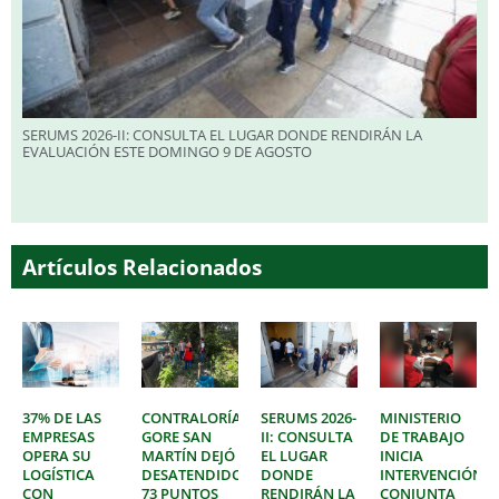
SERUMS 2026-II: CONSULTA EL LUGAR DONDE RENDIRÁN LA
EVALUACIÓN ESTE DOMINGO 9 DE AGOSTO
Artículos Relacionados
37% DE LAS
CONTRALORÍA:
SERUMS 2026-
MINISTERIO
EMPRESAS
GORE SAN
II: CONSULTA
DE TRABAJO
OPERA SU
MARTÍN DEJÓ
EL LUGAR
INICIA
LOGÍSTICA
DESATENDIDOS
DONDE
INTERVENCIÓN
CON
73 PUNTOS
RENDIRÁN LA
CONJUNTA