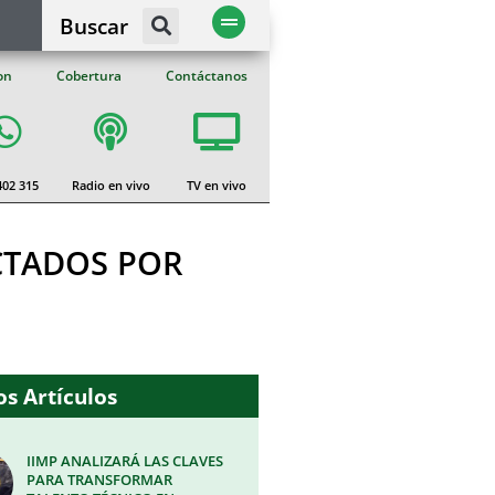
Buscar
on
Cobertura
Contáctanos
402 315
Radio en vivo
TV en vivo
CTADOS POR
s Artículos
IIMP ANALIZARÁ LAS CLAVES
PARA TRANSFORMAR