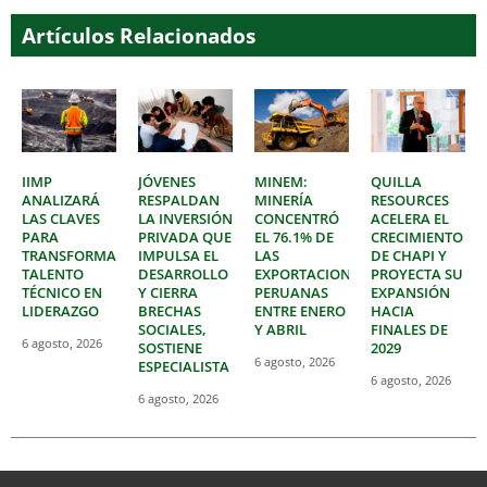
Artículos Relacionados
IIMP
JÓVENES
MINEM:
QUILLA
ANALIZARÁ
RESPALDAN
MINERÍA
RESOURCES
LAS CLAVES
LA INVERSIÓN
CONCENTRÓ
ACELERA EL
PARA
PRIVADA QUE
EL 76.1% DE
CRECIMIENTO
TRANSFORMAR
IMPULSA EL
LAS
DE CHAPI Y
TALENTO
DESARROLLO
EXPORTACIONES
PROYECTA SU
TÉCNICO EN
Y CIERRA
PERUANAS
EXPANSIÓN
LIDERAZGO
BRECHAS
ENTRE ENERO
HACIA
SOCIALES,
Y ABRIL
FINALES DE
6 agosto, 2026
SOSTIENE
2029
6 agosto, 2026
ESPECIALISTA
6 agosto, 2026
6 agosto, 2026