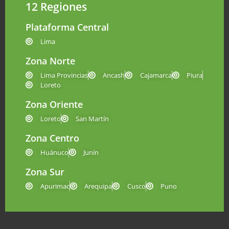
12 Regiones
Plataforma Central
Lima
Zona Norte
Lima Provincias
Ancash
Cajamarca
Piura
Loreto
Zona Oriente
Loreto
San Martín
Zona Centro
Huánuco
Junín
Zona Sur
Apurimac
Arequipa
Cusco
Puno