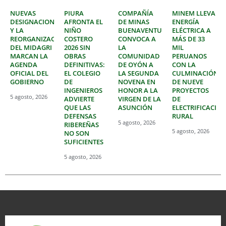
NUEVAS
PIURA
COMPAÑÍA
MINEM LLEVA
DESIGNACIONES
AFRONTA EL
DE MINAS
ENERGÍA
Y LA
NIÑO
BUENAVENTURA
ELÉCTRICA A
REORGANIZACIÓN
COSTERO
CONVOCA A
MÁS DE 33
DEL MIDAGRI
2026 SIN
LA
MIL
MARCAN LA
OBRAS
COMUNIDAD
PERUANOS
AGENDA
DEFINITIVAS:
DE OYÓN A
CON LA
OFICIAL DEL
EL COLEGIO
LA SEGUNDA
CULMINACIÓN
GOBIERNO
DE
NOVENA EN
DE NUEVE
INGENIEROS
HONOR A LA
PROYECTOS
5 agosto, 2026
ADVIERTE
VIRGEN DE LA
DE
QUE LAS
ASUNCIÓN
ELECTRIFICACIÓ
DEFENSAS
RURAL
5 agosto, 2026
RIBEREÑAS
5 agosto, 2026
NO SON
SUFICIENTES
5 agosto, 2026