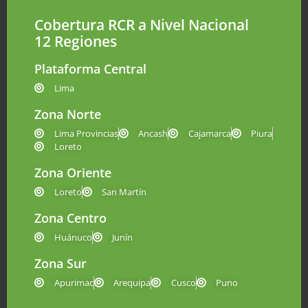
Cobertura RCR a Nivel Nacional
12 Regiones
Plataforma Central
Lima
Zona Norte
Lima Provincias
Ancash
Cajamarca
Piura
Loreto
Zona Oriente
Loreto
San Martín
Zona Centro
Huánuco
Junín
Zona Sur
Apurimac
Arequipa
Cusco
Puno