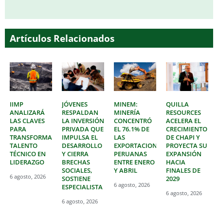
Artículos Relacionados
IIMP
JÓVENES
MINEM:
QUILLA
ANALIZARÁ
RESPALDAN
MINERÍA
RESOURCES
LAS CLAVES
LA INVERSIÓN
CONCENTRÓ
ACELERA EL
PARA
PRIVADA QUE
EL 76.1% DE
CRECIMIENTO
TRANSFORMAR
IMPULSA EL
LAS
DE CHAPI Y
TALENTO
DESARROLLO
EXPORTACIONES
PROYECTA SU
TÉCNICO EN
Y CIERRA
PERUANAS
EXPANSIÓN
LIDERAZGO
BRECHAS
ENTRE ENERO
HACIA
SOCIALES,
Y ABRIL
FINALES DE
6 agosto, 2026
SOSTIENE
2029
6 agosto, 2026
ESPECIALISTA
6 agosto, 2026
6 agosto, 2026