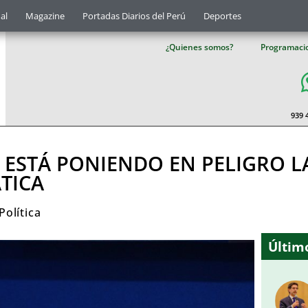
al
Magazine
Portadas Diarios del Perú
Deportes
¿Quienes somos?
Programaci
939 
 ESTÁ PONIENDO EN PELIGRO L
TICA
Política
Último