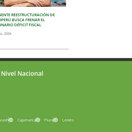
NENTE REESTRUCTURACIÓN DE
OPERÚ BUSCA FRENAR EL
NARIO DÉFICIT FISCAL
to, 2026
 Nivel Nacional
ncash
Cajamarca
Piura
Loreto