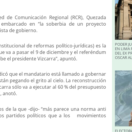
ed de Comunicación Regional (RCR), Quezada
a embarcado en “la soberbia de un proyecto
ista de gobierno.
PODER JU
titucional de reformas político-jurídicas) es la
EN LIMA 
ue va a pasar el 9 de diciembre y el referéndum
DEL EX P
OSCAR A
be el presidente Vizcarra”, apuntó.
ndicó que el mandatario está llamado a gobernar
stán pegando el grito al cielo. La reconstrucción
carra sólo va a ejecutar al 60 % del presupuesto
, anotó.
icos de la que -dijo- “más parece una norma anti
los partidos políticos que a los movimientos
ELECTORA