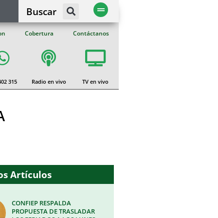
Buscar
on
Cobertura
Contáctanos
402 315
Radio en vivo
TV en vivo
A
s Artículos
CONFIEP RESPALDA
PROPUESTA DE TRASLADAR