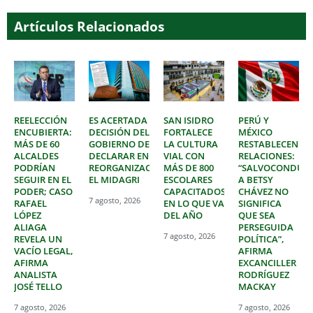
Artículos Relacionados
REELECCIÓN
ES ACERTADA
SAN ISIDRO
PERÚ Y
ENCUBIERTA:
DECISIÓN DEL
FORTALECE
MÉXICO
MÁS DE 60
GOBIERNO DE
LA CULTURA
RESTABLECEN
ALCALDES
DECLARAR EN
VIAL CON
RELACIONES:
PODRÍAN
REORGANIZACIÓN
MÁS DE 800
“SALVOCONDUC
SEGUIR EN EL
EL MIDAGRI
ESCOLARES
A BETSY
PODER; CASO
CAPACITADOS
CHÁVEZ NO
7 agosto, 2026
RAFAEL
EN LO QUE VA
SIGNIFICA
LÓPEZ
DEL AÑO
QUE SEA
ALIAGA
PERSEGUIDA
7 agosto, 2026
REVELA UN
POLÍTICA”,
VACÍO LEGAL,
AFIRMA
AFIRMA
EXCANCILLER
ANALISTA
RODRÍGUEZ
JOSÉ TELLO
MACKAY
7 agosto, 2026
7 agosto, 2026