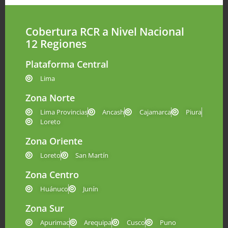
Cobertura RCR a Nivel Nacional
12 Regiones
Plataforma Central
Lima
Zona Norte
Lima Provincias
Ancash
Cajamarca
Piura
Loreto
Zona Oriente
Loreto
San Martín
Zona Centro
Huánuco
Junín
Zona Sur
Apurimac
Arequipa
Cusco
Puno