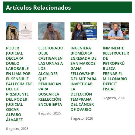
Artículos Relacionados
PODER
ELECTORADO
INGENIERA
INMINENTE
JUDICIAL
DEBE
BIOMÉDICA
REESTRUCTURAC
DECLARA
CASTIGAR EN
EGRESADA DE
DE
DUELO
LAS URNAS A
SAN MARCOS
PETROPERÚ
LABORABLE
LOS
GANA
BUSCA
EN LIMA POR
ALCALDES
FELLOWSHIP
FRENAR EL
EL SENSIBLE
QUE
DEL MIT PARA
MILLONARIO
FALLECIMIENTO
RENUNCIAN
INVESTIGAR
DÉFICIT
DEL EX
PARA
LA
FISCAL
PRESIDENTE
BUSCAR LA
DETECCIÓN
8 agosto, 2026
DEL PODER
REELECCIÓN
TEMPRANA
JUDICIAL
ENCUBIERTA
DEL CÁNCER
OSCAR
DE OVARIO
8 agosto, 2026
ALFARO
8 agosto, 2026
ÁLVAREZ
8 agosto, 2026