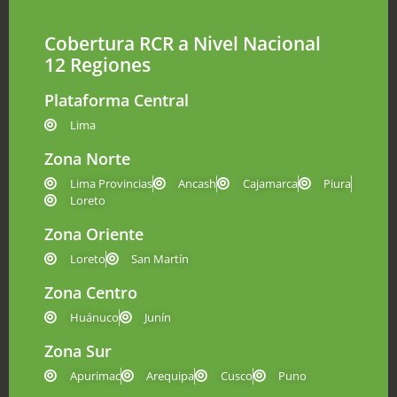
Cobertura RCR a Nivel Nacional
12 Regiones
Plataforma Central
Lima
Zona Norte
Lima Provincias
Ancash
Cajamarca
Piura
Loreto
Zona Oriente
Loreto
San Martín
Zona Centro
Huánuco
Junín
Zona Sur
Apurimac
Arequipa
Cusco
Puno