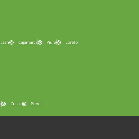
ncash
Cajamarca
Piura
Loreto
a
Cusco
Puno