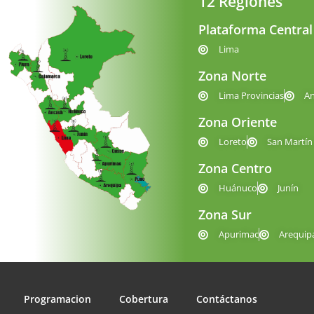
12 Regiones
Plataforma Central
Lima
Zona Norte
Lima Provincias
A
Zona Oriente
Loreto
San Martín
Zona Centro
Huánuco
Junín
Zona Sur
Apurimac
Arequip
Programacion
Cobertura
Contáctanos