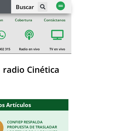
Buscar
on
Cobertura
Contáctanos
402 315
Radio en vivo
TV en vivo
 radio Cinética
s Artículos
CONFIEP RESPALDA
PROPUESTA DE TRASLADAR