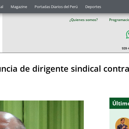
al
Magazine
Portadas Diarios del Perú
Deportes
¿Quienes somos?
Programaci
939 
cia de dirigente sindical contra
Último