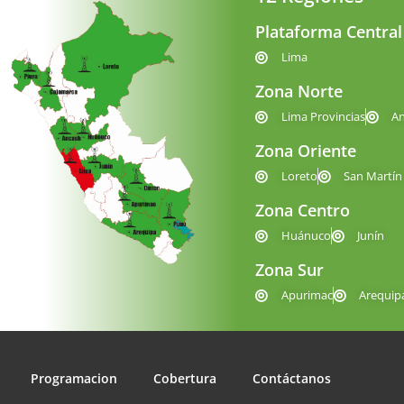
Plataforma Central
Lima
Zona Norte
Lima Provincias
A
Zona Oriente
Loreto
San Martín
Zona Centro
Huánuco
Junín
Zona Sur
Apurimac
Arequip
Programacion
Cobertura
Contáctanos