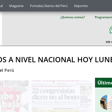
al
Magazine
Portadas Diarios del Perú
Deportes
¿Quienes somos?
Programaci
939 
OS A NIVEL NACIONAL HOY LUNE
el Perú
Último