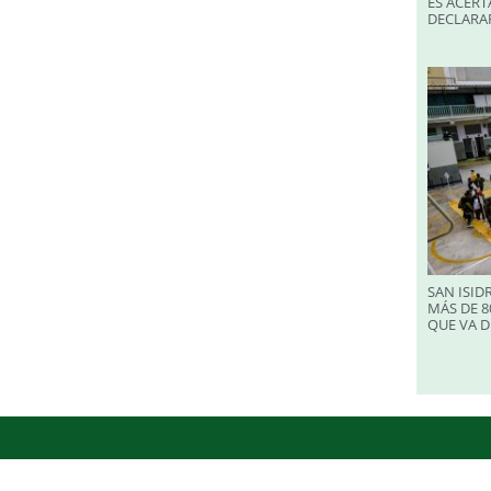
ES ACERT
DECLARA
SAN ISID
MÁS DE 8
QUE VA D