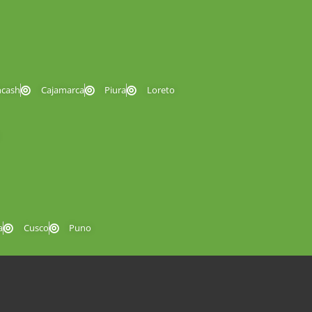
ncash
Cajamarca
Piura
Loreto
a
Cusco
Puno