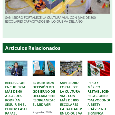
SAN ISIDRO FORTALECE LA CULTURA VIAL CON MÁS DE 800
ESCOLARES CAPACITADOS EN LO QUE VA DEL AÑO
Artículos Relacionados
REELECCIÓN
ES ACERTADA
SAN ISIDRO
PERÚ Y
ENCUBIERTA:
DECISIÓN DEL
FORTALECE
MÉXICO
MÁS DE 60
GOBIERNO DE
LA CULTURA
RESTABLECEN
ALCALDES
DECLARAR EN
VIAL CON
RELACIONES:
PODRÍAN
REORGANIZACIÓN
MÁS DE 800
“SALVOCONDUC
SEGUIR EN EL
EL MIDAGRI
ESCOLARES
A BETSY
PODER; CASO
CAPACITADOS
CHÁVEZ NO
7 agosto, 2026
RAFAEL
EN LO QUE VA
SIGNIFICA