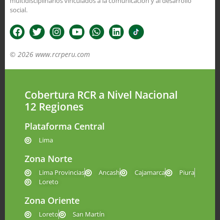
multidisciplinarios vinculados a la comunicación y al desarrollo
social.
© 2026 www.rcrperu.com
Cobertura RCR a Nivel Nacional
12 Regiones
Plataforma Central
Lima
Zona Norte
Lima Provincias
Ancash
Cajamarca
Piura
Loreto
Zona Oriente
Loreto
San Martín