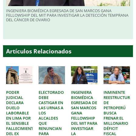
INGENIERA BIOMÉDICA EGRESADA DE SAN MARCOS GANA
FELLOWSHIP DEL MIT PARA INVESTIGAR LA DETECCIÓN TEMPRANA
DEL CÁNCER DE OVARIO
Artículos Relacionados
PODER
ELECTORADO
INGENIERA
INMINENTE
JUDICIAL
DEBE
BIOMÉDICA
REESTRUCTURAC
DECLARA
CASTIGAR EN
EGRESADA DE
DE
DUELO
LAS URNAS A
SAN MARCOS
PETROPERÚ
LABORABLE
LOS
GANA
BUSCA
EN LIMA POR
ALCALDES
FELLOWSHIP
FRENAR EL
EL SENSIBLE
QUE
DEL MIT PARA
MILLONARIO
FALLECIMIENTO
RENUNCIAN
INVESTIGAR
DÉFICIT
DEL EX
PARA
LA
FISCAL