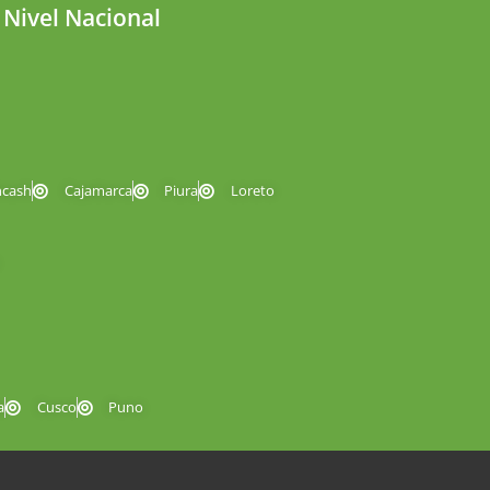
 Nivel Nacional
ncash
Cajamarca
Piura
Loreto
a
Cusco
Puno