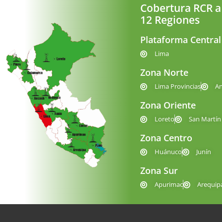
Cobertura RCR a
12 Regiones
Plataforma Central
Lima
Zona Norte
Lima Provincias
A
Zona Oriente
Loreto
San Martín
Zona Centro
Huánuco
Junín
Zona Sur
Apurimac
Arequip