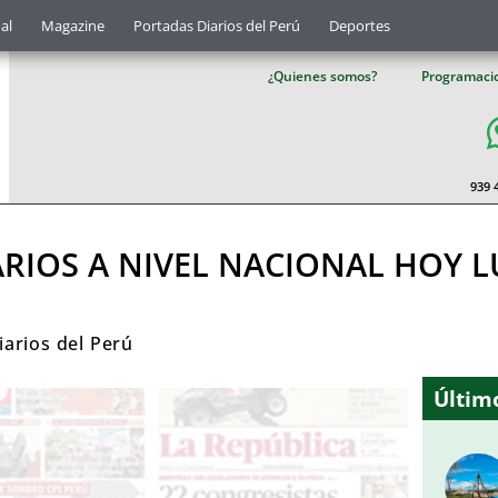
al
Magazine
Portadas Diarios del Perú
Deportes
¿Quienes somos?
Programaci
939 
ARIOS A NIVEL NACIONAL HOY L
iarios del Perú
Último