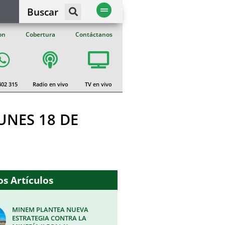
Buscar
on
Cobertura
Contáctanos
402 315
Radio en vivo
TV en vivo
UNES 18 DE
s Artículos
MINEM PLANTEA NUEVA
ESTRATEGIA CONTRA LA