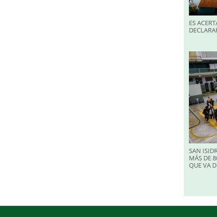
ES ACERT
DECLARA
SAN ISID
MÁS DE 8
QUE VA D