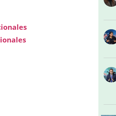
cionales
ionales