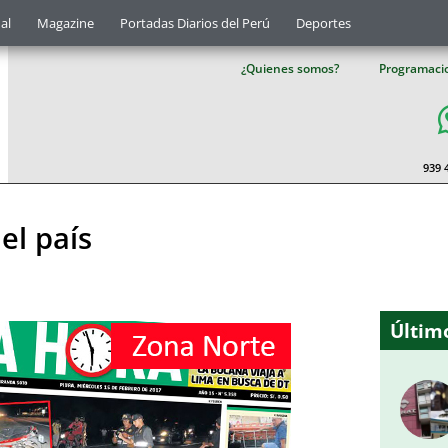
al
Magazine
Portadas Diarios del Perú
Deportes
¿Quienes somos?
Programaci
939 
el país
Último