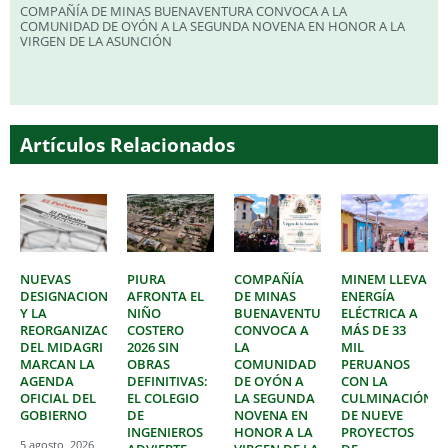
COMPAÑÍA DE MINAS BUENAVENTURA CONVOCA A LA
COMUNIDAD DE OYÓN A LA SEGUNDA NOVENA EN HONOR A LA
VIRGEN DE LA ASUNCIÓN
Artículos Relacionados
NUEVAS
PIURA
COMPAÑÍA
MINEM LLEVA
DESIGNACIONES
AFRONTA EL
DE MINAS
ENERGÍA
Y LA
NIÑO
BUENAVENTURA
ELÉCTRICA A
REORGANIZACIÓN
COSTERO
CONVOCA A
MÁS DE 33
DEL MIDAGRI
2026 SIN
LA
MIL
MARCAN LA
OBRAS
COMUNIDAD
PERUANOS
AGENDA
DEFINITIVAS:
DE OYÓN A
CON LA
OFICIAL DEL
EL COLEGIO
LA SEGUNDA
CULMINACIÓN
GOBIERNO
DE
NOVENA EN
DE NUEVE
INGENIEROS
HONOR A LA
PROYECTOS
5 agosto, 2026