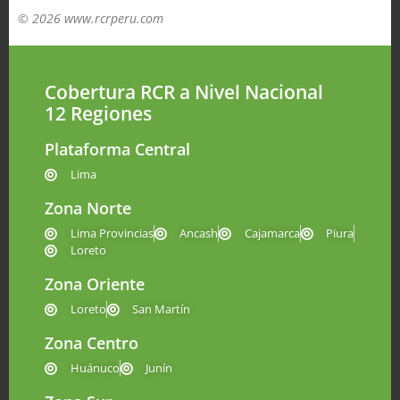
© 2026 www.rcrperu.com
Cobertura RCR a Nivel Nacional
12 Regiones
Plataforma Central
Lima
Zona Norte
Lima Provincias
Ancash
Cajamarca
Piura
Loreto
Zona Oriente
Loreto
San Martín
Zona Centro
Huánuco
Junín