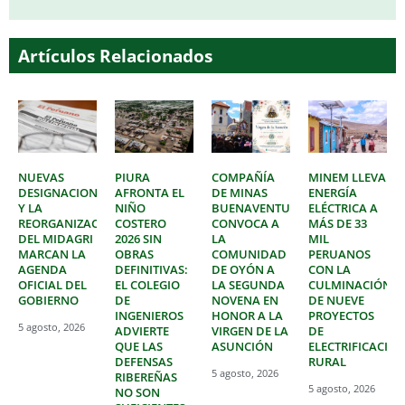
Artículos Relacionados
NUEVAS
PIURA
COMPAÑÍA
MINEM LLEVA
DESIGNACIONES
AFRONTA EL
DE MINAS
ENERGÍA
Y LA
NIÑO
BUENAVENTURA
ELÉCTRICA A
REORGANIZACIÓN
COSTERO
CONVOCA A
MÁS DE 33
DEL MIDAGRI
2026 SIN
LA
MIL
MARCAN LA
OBRAS
COMUNIDAD
PERUANOS
AGENDA
DEFINITIVAS:
DE OYÓN A
CON LA
OFICIAL DEL
EL COLEGIO
LA SEGUNDA
CULMINACIÓN
GOBIERNO
DE
NOVENA EN
DE NUEVE
INGENIEROS
HONOR A LA
PROYECTOS
5 agosto, 2026
ADVIERTE
VIRGEN DE LA
DE
QUE LAS
ASUNCIÓN
ELECTRIFICACIÓ
DEFENSAS
RURAL
5 agosto, 2026
RIBEREÑAS
5 agosto, 2026
NO SON