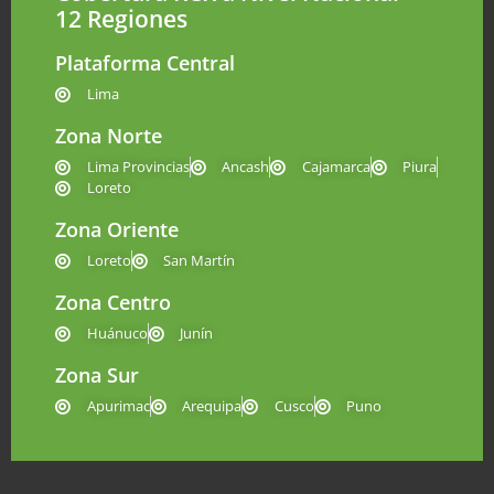
12 Regiones
Plataforma Central
Lima
Zona Norte
Lima Provincias
Ancash
Cajamarca
Piura
Loreto
Zona Oriente
Loreto
San Martín
Zona Centro
Huánuco
Junín
Zona Sur
Apurimac
Arequipa
Cusco
Puno