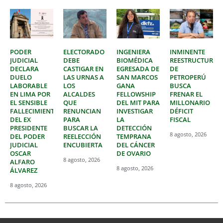
PODER
ELECTORADO
INGENIERA
INMINENTE
JUDICIAL
DEBE
BIOMÉDICA
REESTRUCTURAC
DECLARA
CASTIGAR EN
EGRESADA DE
DE
DUELO
LAS URNAS A
SAN MARCOS
PETROPERÚ
LABORABLE
LOS
GANA
BUSCA
EN LIMA POR
ALCALDES
FELLOWSHIP
FRENAR EL
EL SENSIBLE
QUE
DEL MIT PARA
MILLONARIO
FALLECIMIENTO
RENUNCIAN
INVESTIGAR
DÉFICIT
DEL EX
PARA
LA
FISCAL
PRESIDENTE
BUSCAR LA
DETECCIÓN
8 agosto, 2026
DEL PODER
REELECCIÓN
TEMPRANA
JUDICIAL
ENCUBIERTA
DEL CÁNCER
OSCAR
DE OVARIO
8 agosto, 2026
ALFARO
8 agosto, 2026
ÁLVAREZ
8 agosto, 2026