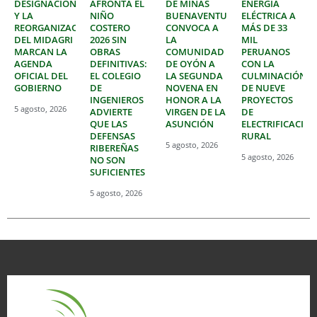
DESIGNACIONES
AFRONTA EL
DE MINAS
ENERGÍA
Y LA
NIÑO
BUENAVENTURA
ELÉCTRICA A
REORGANIZACIÓN
COSTERO
CONVOCA A
MÁS DE 33
DEL MIDAGRI
2026 SIN
LA
MIL
MARCAN LA
OBRAS
COMUNIDAD
PERUANOS
AGENDA
DEFINITIVAS:
DE OYÓN A
CON LA
OFICIAL DEL
EL COLEGIO
LA SEGUNDA
CULMINACIÓN
GOBIERNO
DE
NOVENA EN
DE NUEVE
INGENIEROS
HONOR A LA
PROYECTOS
5 agosto, 2026
ADVIERTE
VIRGEN DE LA
DE
QUE LAS
ASUNCIÓN
ELECTRIFICACIÓ
DEFENSAS
RURAL
5 agosto, 2026
RIBEREÑAS
5 agosto, 2026
NO SON
SUFICIENTES
5 agosto, 2026