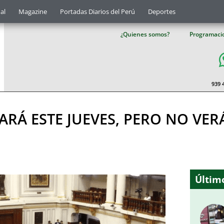
al
Magazine
Portadas Diarios del Perú
Deportes
¿Quienes somos?
Programaci
939 
RÁ ESTE JUEVES, PERO NO VER
Último