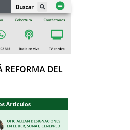
Buscar
on
Cobertura
Contáctanos
402 315
Radio en vivo
TV en vivo
Á REFORMA DEL
s Artículos
OFICIALIZAN DESIGNACIONES
EN EL BCR, SUNAT, CENEPRED