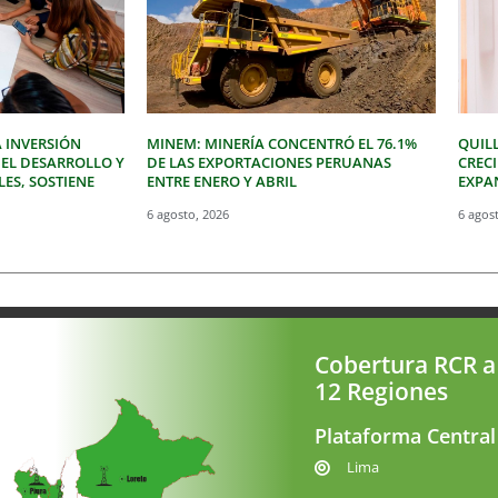
 INVERSIÓN
MINEM: MINERÍA CONCENTRÓ EL 76.1%
QUIL
 EL DESARROLLO Y
DE LAS EXPORTACIONES PERUANAS
CREC
LES, SOSTIENE
ENTRE ENERO Y ABRIL
EXPAN
6 agosto, 2026
6 agos
Cobertura RCR a
12 Regiones
Plataforma Central
Lima