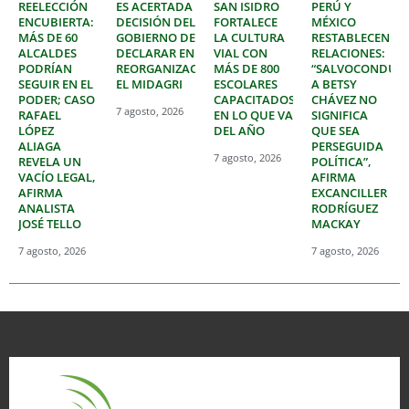
REELECCIÓN
ES ACERTADA
SAN ISIDRO
PERÚ Y
ENCUBIERTA:
DECISIÓN DEL
FORTALECE
MÉXICO
MÁS DE 60
GOBIERNO DE
LA CULTURA
RESTABLECEN
ALCALDES
DECLARAR EN
VIAL CON
RELACIONES:
PODRÍAN
REORGANIZACIÓN
MÁS DE 800
“SALVOCONDUC
SEGUIR EN EL
EL MIDAGRI
ESCOLARES
A BETSY
PODER; CASO
CAPACITADOS
CHÁVEZ NO
7 agosto, 2026
RAFAEL
EN LO QUE VA
SIGNIFICA
LÓPEZ
DEL AÑO
QUE SEA
ALIAGA
PERSEGUIDA
7 agosto, 2026
REVELA UN
POLÍTICA”,
VACÍO LEGAL,
AFIRMA
AFIRMA
EXCANCILLER
ANALISTA
RODRÍGUEZ
JOSÉ TELLO
MACKAY
7 agosto, 2026
7 agosto, 2026