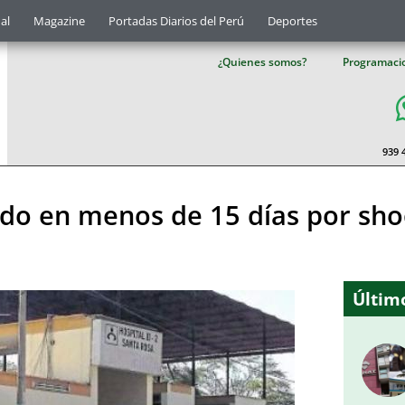
al
Magazine
Portadas Diarios del Perú
Deportes
¿Quienes somos?
Programaci
939 
ecido en menos de 15 días por sh
Último