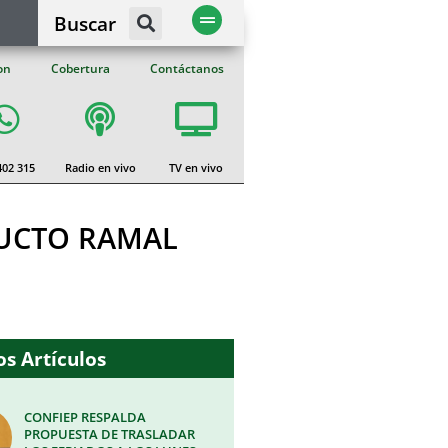
Buscar
on
Cobertura
Contáctanos
402 315
Radio en vivo
TV en vivo
DUCTO RAMAL
s Artículos
CONFIEP RESPALDA
PROPUESTA DE TRASLADAR