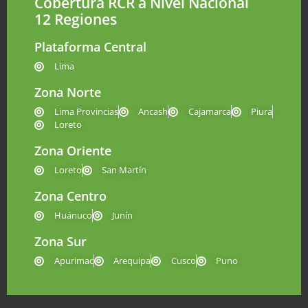
Cobertura RCR a Nivel Nacional
12 Regiones
Plataforma Central
Lima
Zona Norte
Lima Provincias
Ancash
Cajamarca
Piura
Loreto
Zona Oriente
Loreto
San Martín
Zona Centro
Huánuco
Junín
Zona Sur
Apurimac
Arequipa
Cusco
Puno