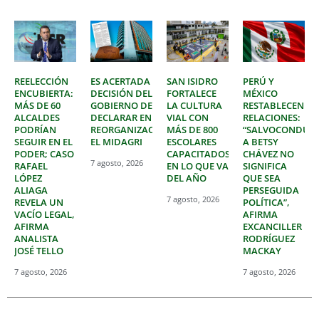
REELECCIÓN
ES ACERTADA
SAN ISIDRO
PERÚ Y
ENCUBIERTA:
DECISIÓN DEL
FORTALECE
MÉXICO
MÁS DE 60
GOBIERNO DE
LA CULTURA
RESTABLECEN
ALCALDES
DECLARAR EN
VIAL CON
RELACIONES:
PODRÍAN
REORGANIZACIÓN
MÁS DE 800
“SALVOCONDUC
SEGUIR EN EL
EL MIDAGRI
ESCOLARES
A BETSY
PODER; CASO
CAPACITADOS
CHÁVEZ NO
7 agosto, 2026
RAFAEL
EN LO QUE VA
SIGNIFICA
LÓPEZ
DEL AÑO
QUE SEA
ALIAGA
PERSEGUIDA
7 agosto, 2026
REVELA UN
POLÍTICA”,
VACÍO LEGAL,
AFIRMA
AFIRMA
EXCANCILLER
ANALISTA
RODRÍGUEZ
JOSÉ TELLO
MACKAY
7 agosto, 2026
7 agosto, 2026