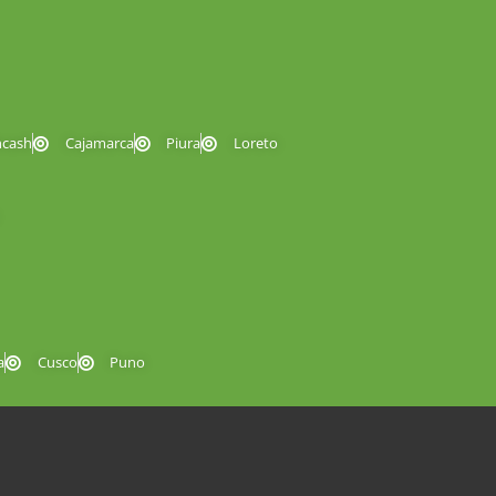
ncash
Cajamarca
Piura
Loreto
a
Cusco
Puno