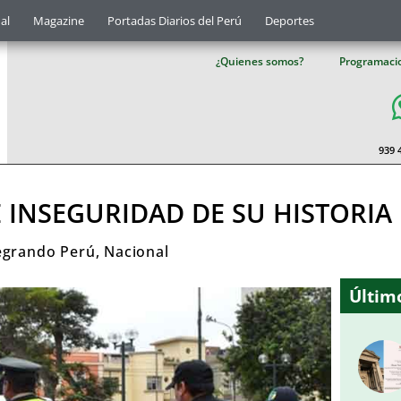
al
Magazine
Portadas Diarios del Perú
Deportes
¿Quienes somos?
Programaci
939 
E INSEGURIDAD DE SU HISTORIA
egrando Perú
,
Nacional
Último