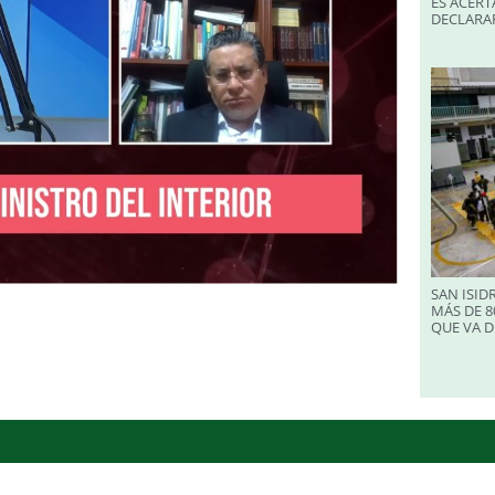
ES ACERT
DECLARA
SAN ISID
MÁS DE 8
QUE VA D