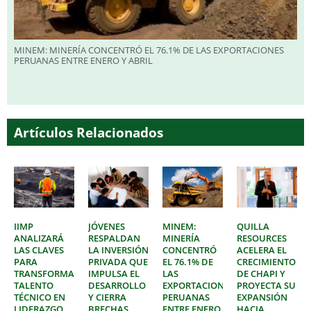
MINEM: MINERÍA CONCENTRÓ EL 76.1% DE LAS EXPORTACIONES
PERUANAS ENTRE ENERO Y ABRIL
Artículos Relacionados
IIMP
JÓVENES
MINEM:
QUILLA
ANALIZARÁ
RESPALDAN
MINERÍA
RESOURCES
LAS CLAVES
LA INVERSIÓN
CONCENTRÓ
ACELERA EL
PARA
PRIVADA QUE
EL 76.1% DE
CRECIMIENTO
TRANSFORMAR
IMPULSA EL
LAS
DE CHAPI Y
TALENTO
DESARROLLO
EXPORTACIONES
PROYECTA SU
TÉCNICO EN
Y CIERRA
PERUANAS
EXPANSIÓN
LIDERAZGO
BRECHAS
ENTRE ENERO
HACIA