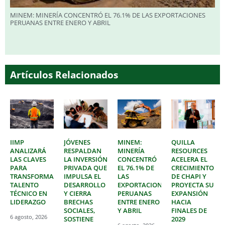
MINEM: MINERÍA CONCENTRÓ EL 76.1% DE LAS EXPORTACIONES
PERUANAS ENTRE ENERO Y ABRIL
Artículos Relacionados
IIMP
JÓVENES
MINEM:
QUILLA
ANALIZARÁ
RESPALDAN
MINERÍA
RESOURCES
LAS CLAVES
LA INVERSIÓN
CONCENTRÓ
ACELERA EL
PARA
PRIVADA QUE
EL 76.1% DE
CRECIMIENTO
TRANSFORMAR
IMPULSA EL
LAS
DE CHAPI Y
TALENTO
DESARROLLO
EXPORTACIONES
PROYECTA SU
TÉCNICO EN
Y CIERRA
PERUANAS
EXPANSIÓN
LIDERAZGO
BRECHAS
ENTRE ENERO
HACIA
SOCIALES,
Y ABRIL
FINALES DE
6 agosto, 2026
SOSTIENE
2029