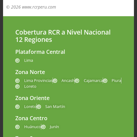
© 2026 www.rcrperu.com
Cobertura RCR a Nivel Nacional
12 Regiones
Plataforma Central
Lima
Zona Norte
Lima Provincias
Ancash
Cajamarca
Piura
Loreto
Zona Oriente
Loreto
San Martín
Zona Centro
Huánuco
Junín